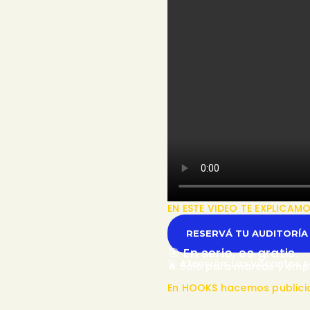
EN ESTE VIDEO TE EXPLICAM
RESERVÁ TU AUDITORÍA
🎯 En serio, es gratis.
🚨 Atención: Las vacantes s
🔥 Solo para marcas y empr
En HOOKS hacemos publici